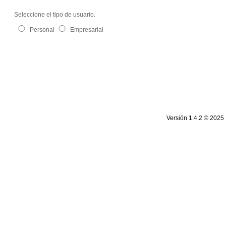
Seleccione el tipo de usuario.
Personal
Empresarial
| Rif: J-00124134-5 | Todos los derechos reservados.
cantv.com.ve
Versión 1:4.2 © 2025