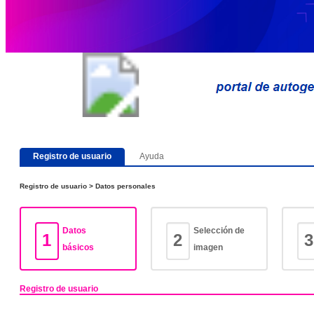
Ayuda
Registro de usuario
Registro de usuario > Datos personales
Datos
Selección de
1
2
3
básicos
imagen
Registro de usuario