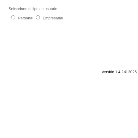
Seleccione el tipo de usuario.
Personal
Empresarial
| Rif: J-00124134-5 | Todos los derechos reservados.
cantv.com.ve
Versión 1:4.2 © 2025