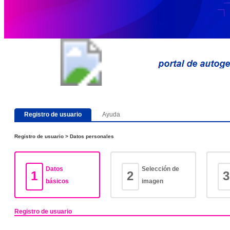
Ayuda
Registro de usuario
Registro de usuario > Datos personales
Datos
Selección de
1
2
3
básicos
imagen
Registro de usuario