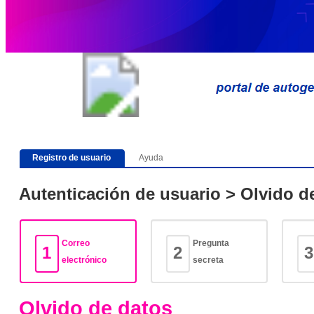
Ayuda
Registro de usuario
Autenticación de usuario > Olvido d
Correo
Pregunta
1
2
3
electrónico
secreta
Olvido de datos