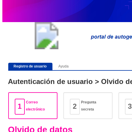
Ayuda
Registro de usuario
Autenticación de usuario > Olvido d
Correo
Pregunta
1
2
3
electrónico
secreta
Olvido de datos