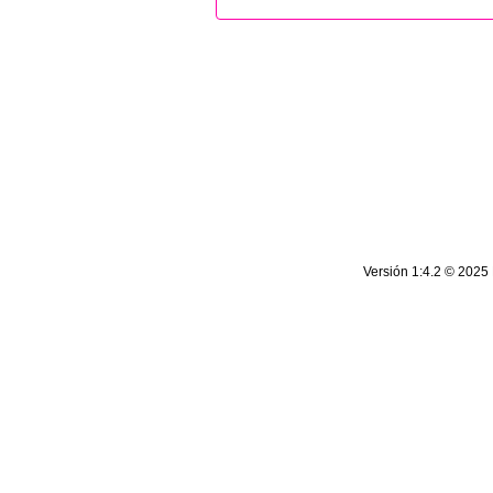
| Rif: J-00124134-5 | Todos los derechos reservados.
cantv.com.ve
Versión 1:4.2 © 2025